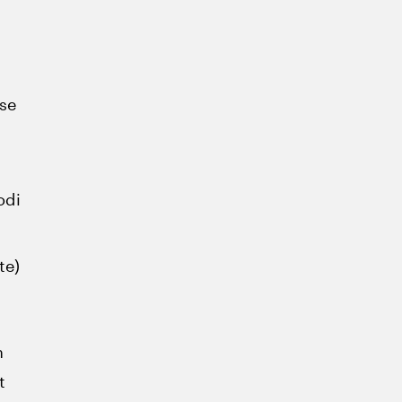
se
odi
te)
n
t