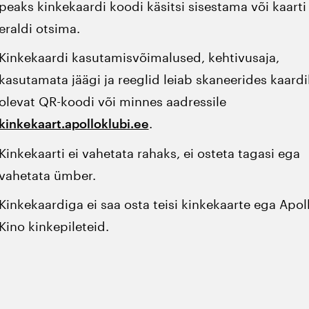
peaks kinkekaardi koodi käsitsi sisestama või kaarti
eraldi otsima.
Kinkekaardi kasutamisvõimalused, kehtivusaja,
kasutamata jäägi ja reeglid leiab skaneerides kaardi
olevat QR-koodi või minnes aadressile
.
kinkekaart.apolloklubi.ee
Kinkekaarti ei vahetata rahaks, ei osteta tagasi ega
vahetata ümber.
Kinkekaardiga ei saa osta teisi kinkekaarte ega Apol
Kino kinkepileteid.