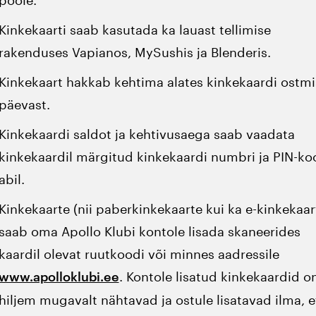
poole.
Kinkekaarti saab kasutada ka lauast tellimise
rakenduses Vapianos, MySushis ja Blenderis.
Kinkekaart hakkab kehtima alates kinkekaardi ostmi
päevast.
Kinkekaardi saldot ja kehtivusaega saab vaadata
kinkekaardil märgitud kinkekaardi numbri ja PIN-ko
abil.
Kinkekaarte (nii paberkinkekaarte kui ka e-kinkekaar
saab oma Apollo Klubi kontole lisada skaneerides
kaardil olevat ruutkoodi või minnes aadressile
. Kontole lisatud kinkekaardid o
www.apolloklubi.ee
hiljem mugavalt nähtavad ja ostule lisatavad ilma, e