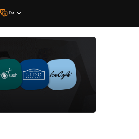
Est
Keel