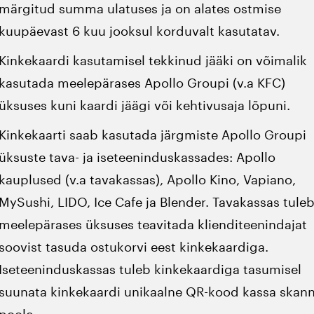
märgitud summa ulatuses ja on alates ostmise
kuupäevast 6 kuu jooksul korduvalt kasutatav.
Kinkekaardi kasutamisel tekkinud jääki on võimalik
kasutada meelepärases Apollo Groupi (v.a KFC)
üksuses kuni kaardi jäägi või kehtivusaja lõpuni.
Kinkekaarti saab kasutada järgmiste Apollo Groupi
üksuste tava- ja iseteeninduskassades: Apollo
kauplused (v.a tavakassas), Apollo Kino, Vapiano,
MySushi, LIDO, Ice Cafe ja Blender. Tavakassas tule
meelepärases üksuses teavitada klienditeenindajat
soovist tasuda ostukorvi eest kinkekaardiga.
Iseteeninduskassas tuleb kinkekaardiga tasumisel
suunata kinkekaardi unikaalne QR-kood kassa skann