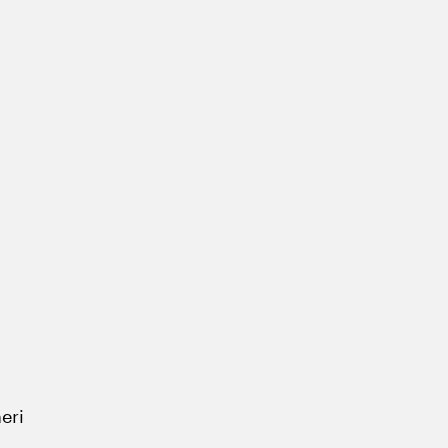
b
eri