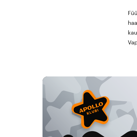
Füü
haa
kau
Vap