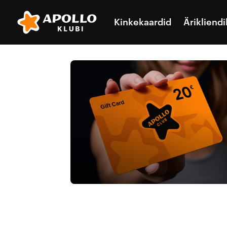
Kinkekaardid
Ärikliendi