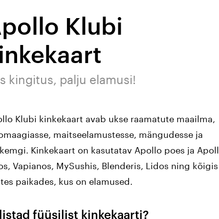
pollo Klubi
inkekaart
s kingitus, palju elamusi!
llo Klubi kinkekaart avab ukse raamatute maailma,
omaagiasse, maitseelamustesse, mängudesse ja
kemgi. Kinkekaart on kasutatav Apollo poes ja Apol
os, Vapianos, MySushis, Blenderis, Lidos ning kõigis
stes paikades, kus on elamused.
listad füüsilist kinkekaarti?