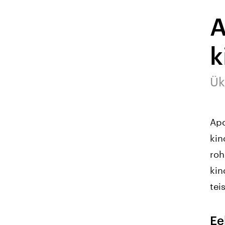
A
k
Ük
Apo
kin
roh
kin
tei
Ee